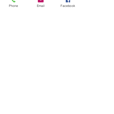
Phone
Email
Facebook
DIRECCIÓN
:
C/Doctor Pedro Vélez Nº 3
Chiclana de la Fra. (Cádiz)
FAX
:
TELÉFONO
:
640 08 40 07
856 11 67 11
E-MAIL
:
info@biomecanicasur.com
Aviso Legal
Política de privacidad